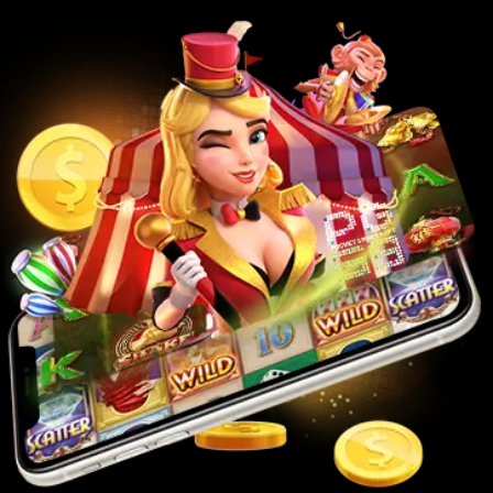
thiếu sót về sân chơi chất lượng, đồng thời
 công bằng, an toàn, đẳng cấp, hệ thống đã
ảng hệ thống đã vươn lên mạnh mẽ, đạt được
trường
ời nhận xét đơn thuần. Việc đối chiếu theo
ơn về chất lượng của nền tảng này.