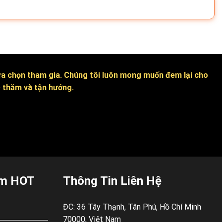
lựa chọn tham gia. Chúng tôi luôn mong muốn đem lại cho
 thăm và tận hưởng.
ẩm HOT
Thông Tin Liên Hệ
ĐC:
36 Tây Thạnh, Tân Phú, Hồ Chí Minh
70000, Việt Nam