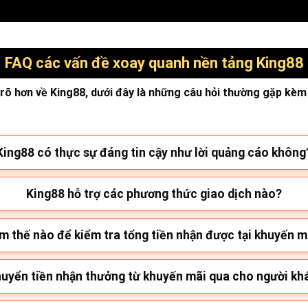
ã nhanh chóng khẳng định tính hợp pháp của mình khi nhận giấy
 First Cagayan – ủy ban cờ bạc uy tín của đảo Man và Pagcor, cấ
ch hợp pháp, minh bạch. Bên cạnh đó, trang web còn nhận được c
 thêm độ tin cậy, uy tín của mình.
FAQ các vấn đề xoay quanh nền tảng King88
8
,
Open88
,
Open88
,
Open88
rõ hơn về King88, dưới đây là những câu hỏi thường gặp kèm t
a việc giành được nhiều giải thưởng danh giá trong ngành công 
King88 có thực sự đáng tin cậy như lời quảng cáo không
rator Of The Year” và sau đó là giải “Asian Operator”. Những hợp
ổi tiếng cũng là minh chứng rõ ràng cho uy tín của chúng tôi trê
King88 hỗ trợ các phương thức giao dịch nào?
m thế nào để kiểm tra tổng tiền nhận được tại khuyến m
8 là tốc độ giao dịch nhanh chóng và minh bạch. Mọi giao dịch nạ
à an toàn, giúp người chơi yên tâm tuyệt đối. Sự chuyên nghiệp
điểm cộng lớn khiến người chơi hoàn toàn hài lòng khi sử dụng dịc
huyển tiền nhận thưởng từ khuyến mãi qua cho người kh