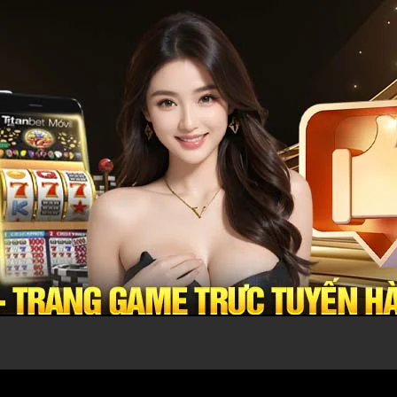
King88 – Trang game trực tuyến hàng đầu