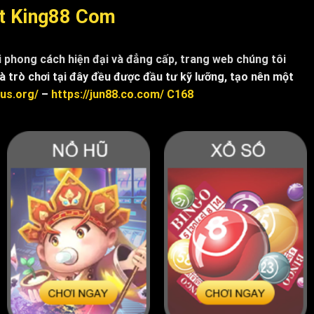
ất King88 Com
i phong cách hiện đại và đẳng cấp, trang web chúng tôi
 trò chơi tại đây đều được đầu tư kỹ lưỡng, tạo nên một
8us.org/
–
https://jun88.co.com/
C168