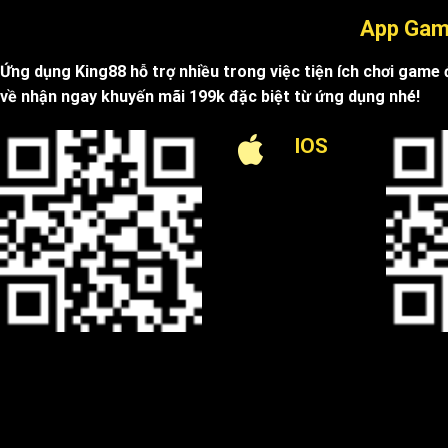
App Gam
Ý nghĩa ra đời và sứ mệnh của Ki
Ứng dụng King88 hỗ trợ nhiều trong việc tiện ích chơi game 
nhà cái c168
ra đời để đáp ứng nhu cầu ngày
về nhận ngay khuyến mãi 199k đặc biệt từ ứng dụng nhé!
giảm thiểu rủi ro lừa đảo, gian lận trong c
không ngừng nỗ lực mang đến trải nghiệm vư
IOS
thành công và xây dựng lòng tin vững chắc tr
Đối tác:
C168
|
C168
|
C168
|
C168
|
c168 
Lý do
Để đánh giá một nhà cái như King88 một cách
các tiêu chuẩn ATSE (Tính hợp pháp, Độ đáng 
Đối tác:
open88
,
open88
,
open88
,
open88
Tính hợp pháp