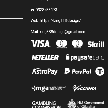
☎️:
0928483173
o người chơi. Giao diện thân thiện, thiết kế
sòng bạc trang web không chỉ mang lại sự
Web: https://king888.design/
uối vì đã bỏ lỡ một trong những nền tảng cá
Mail:
king888design@gmail.com
c chương trình này không chỉ đa dạng về nội
ưới đây là một số chương trình khuyến mãi
 khoản tiền thưởng nạp đầu tiên hoặc vòng
 được khởi đầu thuận lợi trong hành trình cá